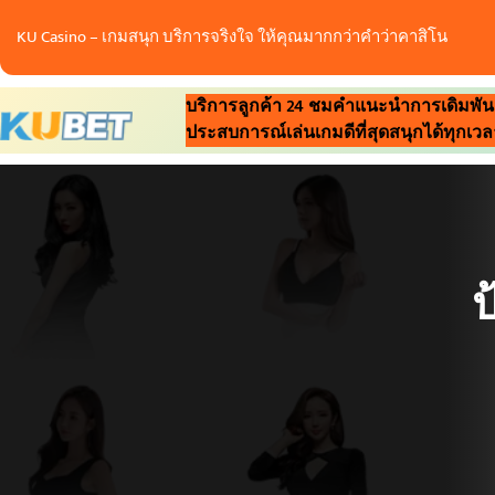
ข้าม
KU Casino – เกมสนุก บริการจริงใจ ให้คุณมากกว่าคำว่าคาสิโน
ไป
ยัง
บริการลูกค้า 24 ชม
คำแนะนำการเดิมพัน
เนื้อหา
ประสบการณ์เล่นเกมดีที่สุด
สนุกได้ทุกเวล
ป