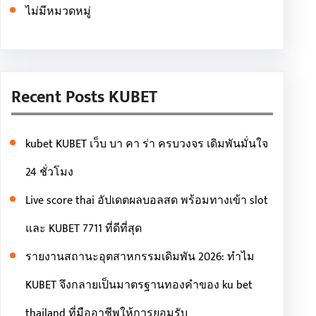
ไม่มีหมวดหมู่
Recent Posts KUBET
kubet KUBET เว็บ บา คา ร่า ครบวงจร เดิมพันมั่นใจ
24 ชั่วโมง
Live score thai อัปเดตผลบอลสด พร้อมทางเข้า slot
และ KUBET 7711 ที่ดีที่สุด
รายงานสถานะอุตสาหกรรมเดิมพัน 2026: ทำไม
KUBET จึงกลายเป็นมาตรฐานทองคำของ ku bet
thailand ที่มืออาชีพให้การยอมรับ