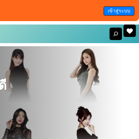
เข้าสู่ระบบ
S
e
a
r
c
ดี
h