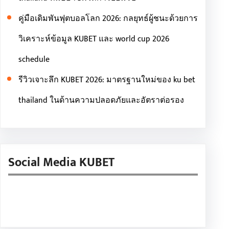
คู่มือเดิมพันฟุตบอลโลก 2026: กลยุทธ์ผู้ชนะด้วยการ
วิเคราะห์ข้อมูล KUBET และ world cup 2026
schedule
รีวิวเจาะลึก KUBET 2026: มาตรฐานใหม่ของ ku bet
thailand ในด้านความปลอดภัยและอัตราต่อรอง
Social Media KUBET
Facebook
Twitter
Instagram
LinkedIn
Pinterest
Vimeo