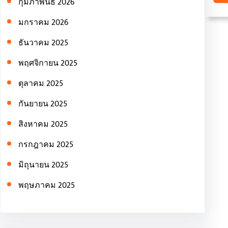
กุมภาพันธ์ 2026
มกราคม 2026
ธันวาคม 2025
พฤศจิกายน 2025
ตุลาคม 2025
กันยายน 2025
สิงหาคม 2025
กรกฎาคม 2025
มิถุนายน 2025
พฤษภาคม 2025