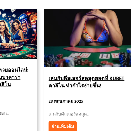
วยออนไลน์:
ในบาคาร่า
เล่นกับดีลเลอร์สดสุดฮอตที่ KUBET
าสิโน
คาสิโน ทำกำไรง่ายขึ้น!
28 พฤษภาคม 2025
ออน…
เล่นกับดีลเลอร์สดสุด…
อ่านเพิ่มเติม