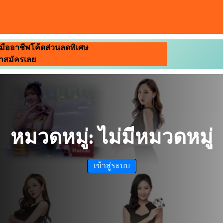
มืออาชีพ
โค้ดส่วนลดพิเศษ
า
สมัครเลย
หมวดหมู่:
ไม่มีหมวดหมู่
เข้าสู่ระบบ