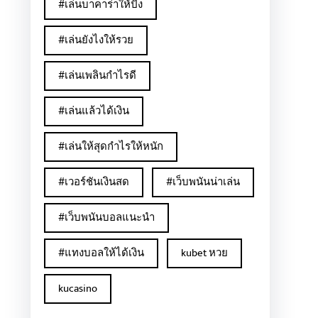
#เล่นบาคาร่าให้ปัง
#เล่นยังไงให้รวย
#เล่นเพลินกำไรดี
#เล่นแล้วได้เงิน
#เล่นให้สุดกำไรให้หนัก
#เวอร์ชันเงินสด
#เว็บพนันน่าเล่น
#เว็บพนันบอลแนะนำ
#แทงบอลให้ได้เงิน
kubet หวย
kucasino