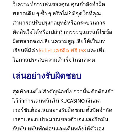
วิเคราะห์การเล่นของคุณ คุณกำลังทำผิด
พลาดเดิม ๆ ซ้ำ ๆ หรือไม่? มีจุดใดที่คุณ
สามารถปรับปรุงกลยุทธ์หรือกระบวนการ
ตัดสินใจได้หรือเปล่า? การระบุและแก้ไขข้อ
ผิดพลาดจะเปลี่ยนความสูญเสียให้เป็นบท
เรียนที่มีค่า
kubet เครดิต ฟรี 168
และเพิ่ม
โอกาสประสบความสำเร็จในอนาคต
เล่นอย่างรับผิดชอบ
สุดท้ายแต่ไม่สำคัญน้อยไปกว่านั้น คือต้องจำ
ไว้ว่าการเล่นพนันใน KUCASINO เงินสด
เวอร์ชันต้องเล่นอย่างรับผิดชอบ ตั้งขีดจำกัด
เวลาและงบประมาณของตัวเองและยึดมั่น
กับมัน หมั่นพักผ่อนและเติมพลังให้ตัวเอง