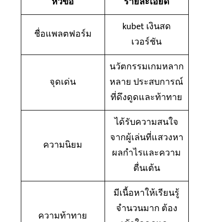
หัวข้อ
รายละเอียด
kubet เงินสด
ชื่อแพลตฟอร์ม
เวอร์ชัน
นวัตกรรมเกมหลาก
จุดเด่น
หลาย ประสบการณ์
ที่ดึงดูดและท้าทาย
ได้รับความสนใจ
จากผู้เล่นที่แสวงหา
ความนิยม
ผลกำไรและความ
ตื่นเต้น
มีเนื้อหาให้เรียนรู้
จำนวนมาก ต้อง
ความท้าทาย