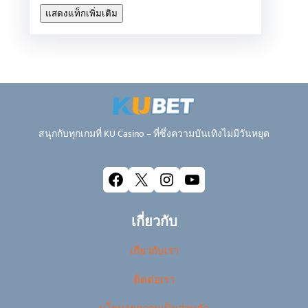
แสดงแท็กเพิ่มเติม
สนุกกับทุกเกมที่ KU Casino – ที่ซึ่งความบันเทิงไม่มีวันหยุด
Facebook
X
Instagram
YouTube
เกี่ยวกับ
เกี่ยวกับเรา
ติดต่อเรา