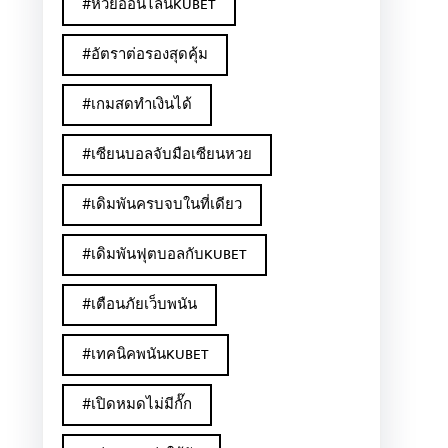
#หวยออนไลน์KUBET
#อัตราต่อรองสุดคุ้ม
#เกมสดทำเงินได้
#เซียนบอลจับมือเซียนหวย
#เดิมพันครบจบในที่เดียว
#เดิมพันฟุตบอลกับKUBET
#เตือนภัยเว็บพนัน
#เทคนิคพนันKUBET
#เปิดหมดไม่มีกั๊ก