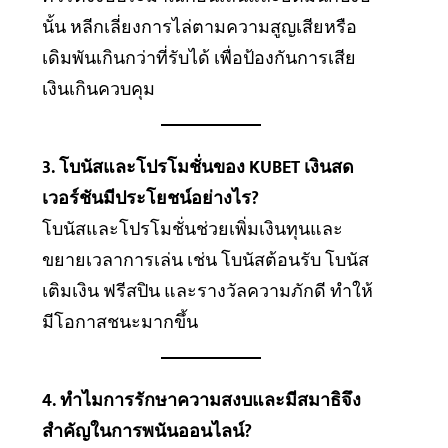
นั้น หลีกเลี่ยงการไล่ตามความสูญเสียหรือ
เดิมพันเกินกว่าที่รับได้ เพื่อป้องกันการเสีย
เงินเกินควบคุม
3. โบนัสและโปรโมชั่นของ KUBET เงินสด
เวอร์ชันมีประโยชน์อย่างไร?
โบนัสและโปรโมชั่นช่วยเพิ่มเงินทุนและ
ขยายเวลาการเล่น เช่น โบนัสต้อนรับ โบนัส
เติมเงิน ฟรีสปิน และรางวัลความภักดี ทำให้
มีโอกาสชนะมากขึ้น
4. ทำไมการรักษาความสงบและมีสมาธิจึง
สำคัญในการพนันออนไลน์?