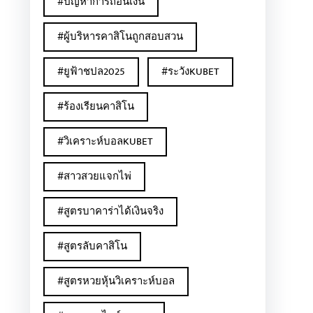
#ปัญหาการถอนเงิน
#ผู้บริหารคาสิโนถูกสอบสวน
#ยูฟ้าชปล2025
#ระวังKUBET
#ร้องเรียนคาสิโน
#วิเคราะห์บอลKUBET
#สาวสวยแจกไพ่
#สูตรบาคาร่าได้เงินจริง
#สูตรลับคาสิโน
#สูตรหวยหุ้นวิเคราะห์บอล