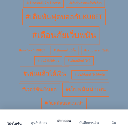
#เซียนบอลจับมือเซียนหวย
#เดิมพันครบจบในที่เดียว
#เดิมพันฟุตบอลกับKUBET
#เตือนภัยเว็บพนัน
#เทคนิคพนันKUBET
#เปิดหมดไม่มีกั๊ก
#เล่นบาคาร่าให้ปัง
#เล่นยังไงให้รวย
#เล่นเพลินกำไรดี
#เล่นแล้วได้เงิน
#เล่นให้สุดกำไรให้หนัก
#เว็บพนันน่าเล่น
#เวอร์ชันเงินสด
#เว็บพนันบอลแนะนำ
#แทงบอลให้ได้เงิน
kubet หวย
kucasino
ฝาก-ถอน
ศูนย์บริการ
บันทึกการเงิน
ฉัน
โปรโมชัน