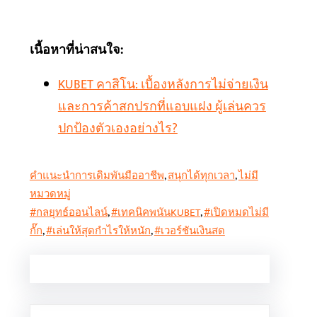
เนื้อหาที่น่าสนใจ:
KUBET คาสิโน: เบื้องหลังการไม่จ่ายเงิน
และการค้าสกปรกที่แอบแฝง ผู้เล่นควร
ปกป้องตัวเองอย่างไร?
คำแนะนำการเดิมพันมืออาชีพ
, 
สนุกได้ทุกเวลา
, 
ไม่มี
หมวดหมู่
#กลยุทธ์ออนไลน์
, 
#เทคนิคพนันKUBET
, 
#เปิดหมดไม่มี
กั๊ก
, 
#เล่นให้สุดกำไรให้หนัก
, 
#เวอร์ชันเงินสด