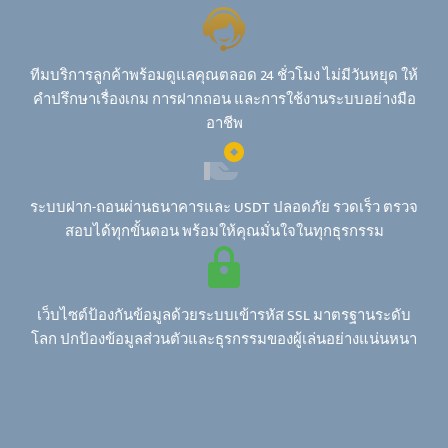
ทีมบริการลูกค้าพร้อมดูแลคุณตลอด 24 ชั่วโมง ไม่มีวันหยุด ให้
คำปรึกษาเรื่องเกม การฝากถอน และการใช้งานระบบอย่างมือ
อาชีพ
ระบบฝาก-ถอนผ่านธนาคารและ USDT ปลอดภัย รวดเร็ว ตรวจ
สอบได้ทุกขั้นตอน พร้อมให้คุณมั่นใจในทุกธุรกรรม
เว็บไซต์ป้องกันข้อมูลด้วยระบบเข้ารหัส SSL มาตรฐานระดับ
โลก ปกป้องข้อมูลส่วนตัวและธุรกรรมของผู้เล่นอย่างแน่นหนา