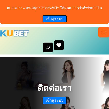
ข้าม
KU Casino – เกมสนุก บริการจริงใจ ให้คุณมากกว่าคำว่าคาสิโน
ไป
ยัง
เข้าสู่ระบบ
เนื้อหา
S
e
a
r
c
h
ติดต่อเรา
เข้าสู่ระบบ