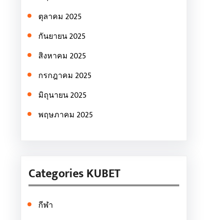
ตุลาคม 2025
กันยายน 2025
สิงหาคม 2025
กรกฎาคม 2025
มิถุนายน 2025
พฤษภาคม 2025
Categories KUBET
กีฬา