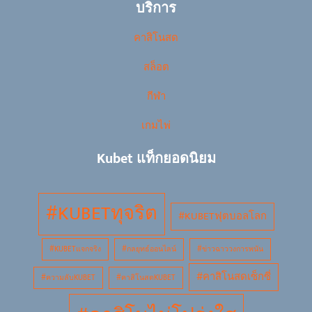
บริการ
คาสิโนสด
สล็อต
กีฬา
เกมไพ่
Kubet แท็กยอดนิยม
#KUBETทุจริต
#KUBETฟุตบอลโลก
#KUBETแจกจริง
#กลยุทธ์ออนไลน์
#ข่าวฉาววงการพนัน
#คาสิโนสดเซ็กซี่
#ความลับKUBET
#คาสิโนสดKUBET