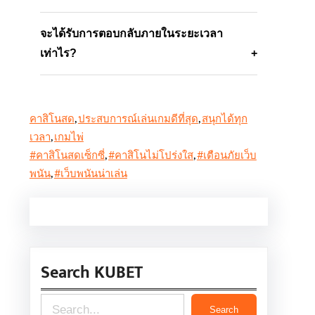
จะได้รับการตอบกลับภายในระยะเวลา
เท่าไร?
คาสิโนสด
, 
ประสบการณ์เล่นเกมดีที่สุด
, 
สนุกได้ทุก
เวลา
, 
เกมไพ่
#คาสิโนสดเซ็กซี่
, 
#คาสิโนไม่โปร่งใส
, 
#เตือนภัยเว็บ
พนัน
, 
#เว็บพนันน่าเล่น
Search KUBET
S
Search