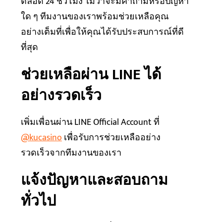
ตลอด 24 ชั่วโมง ไม่ว่าจะมีคำถามหรือปัญหา
ใด ๆ ทีมงานของเราพร้อมช่วยเหลือคุณ
อย่างเต็มที่เพื่อให้คุณได้รับประสบการณ์ที่ดี
ที่สุด
ช่วยเหลือผ่าน LINE ได้
อย่างรวดเร็ว
เพิ่มเพื่อนผ่าน LINE Official Account ที่
@kucasino
เพื่อรับการช่วยเหลืออย่าง
รวดเร็วจากทีมงานของเรา
แจ้งปัญหาและสอบถาม
ทั่วไป