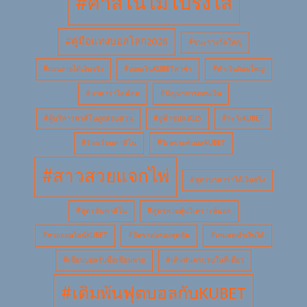
#คาสิโนไม่โปร่งใส
#คู่มือแทงบอลโลก2026
#ชนะรางวัลใหญ่
#ถอนง่ายได้เงินจริง
#ถอนเงินKUBETล่าช้า
#ทำเงินก้อนใหญ่
#บาคาร่าไลฟ์สด
#ปัญหาการถอนเงิน
#ผู้บริหารคาสิโนถูกสอบสวน
#ยูฟ้าชปล2025
#ระวังKUBET
#ร้องเรียนคาสิโน
#วิเคราะห์บอลKUBET
#สาวสวยแจกไพ่
#สูตรบาคาร่าได้เงินจริง
#สูตรลับคาสิโน
#สูตรหวยหุ้นวิเคราะห์บอล
#หวยออนไลน์KUBET
#อัตราต่อรองสุดคุ้ม
#เกมสดทำเงินได้
#เซียนบอลจับมือเซียนหวย
#เดิมพันครบจบในที่เดียว
#เดิมพันฟุตบอลกับKUBET