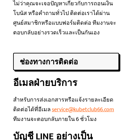
ไม่ว่าคุณจะเจอปัญหาเกี่ยวกับการถอนเงิน
โบนัส หรือคำถามทั่วไป ติดต่อเราได้ผ่าน
ศูนย์สมาชิกหรือแบบฟอร์มติดต่อ ทีมงานจะ
ตอบกลับอย่างรวดเร็วและเป็นกันเอง
ช่องทางการติดต่อ
อีเมลฝ่ายบริการ
สำหรับการส่งเอกสารหรือแจ้งรายละเอียด
ติดต่อได้ที่อีเมล
service@kubetclub66.com
ทีมงานจะตอบกลับภายใน 6 ชั่วโมง
บัญชี LINE อย่างเป็น