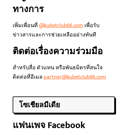
ทางการ
เพิ่มเพื่อนที่
@kubetclub66.com
เพื่อรับ
ข่าวสารและการช่วยเหลืออย่างทันที
ติดต่อเรื่องความร่วมมือ
สำหรับสื่อ ตัวแทน หรือพันธมิตรที่สนใจ
ติดต่อที่อีเมล
partner@kubetclub66.com
โซเชียลมีเดีย
แฟนเพจ Facebook