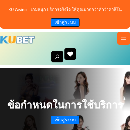
ข้าม
KU Casino – เกมสนุก บริการจริงใจ ให้คุณมากกว่าคำว่าคาสิโน
ไป
ยัง
เข้าสู่ระบบ
เนื้อหา
S
e
a
r
c
h
ข้อกำหนดในการใช้บริการ
เข้าสู่ระบบ