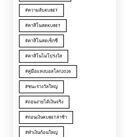
#ความลับKUBET
#คาสิโนสดKUBET
#คาสิโนสดเซ็กซี่
#คาสิโนไม่โปร่งใส
#คู่มือแทงบอลโลก2026
#ชนะรางวัลใหญ่
#ถอนง่ายได้เงินจริง
#ถอนเงินKUBETล่าช้า
#ทำเงินก้อนใหญ่