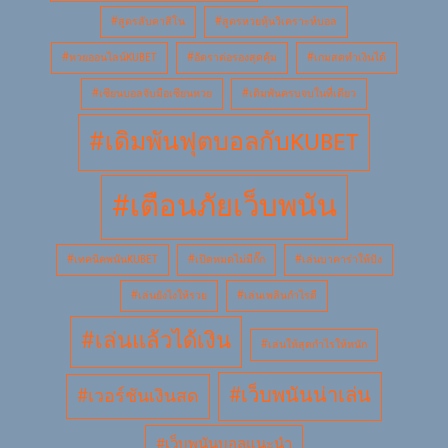
#สูตรลับคาสิโน
#สูตรหวยหุ้นวิเคราะห์บอล
#หวยออนไลน์KUBET
#อัตราต่อรองสุดคุ้ม
#เกมสดทำเงินได้
#เซียนบอลจับมือเซียนหวย
#เดิมพันครบจบในที่เดียว
#เดิมพันฟุตบอลกับKUBET
#เตือนภัยเว็บพนัน
#เทคนิคพนันKUBET
#เปิดหมดไม่มีกั๊ก
#เล่นบาคาร่าให้ปัง
#เล่นยังไงให้รวย
#เล่นเพลินกำไรดี
#เล่นแล้วได้เงิน
#เล่นให้สุดกำไรให้หนัก
#เว็บพนันน่าเล่น
#เวอร์ชันเงินสด
#เว็บพนันบอลแนะนำ