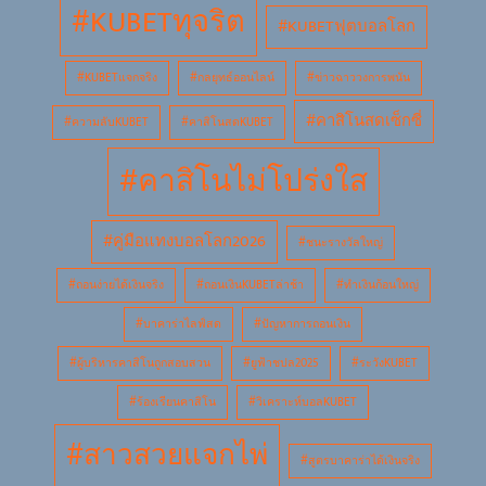
#KUBETทุจริต
#KUBETฟุตบอลโลก
#KUBETแจกจริง
#กลยุทธ์ออนไลน์
#ข่าวฉาววงการพนัน
#คาสิโนสดเซ็กซี่
#ความลับKUBET
#คาสิโนสดKUBET
#คาสิโนไม่โปร่งใส
#คู่มือแทงบอลโลก2026
#ชนะรางวัลใหญ่
#ถอนง่ายได้เงินจริง
#ถอนเงินKUBETล่าช้า
#ทำเงินก้อนใหญ่
#บาคาร่าไลฟ์สด
#ปัญหาการถอนเงิน
#ผู้บริหารคาสิโนถูกสอบสวน
#ยูฟ้าชปล2025
#ระวังKUBET
#ร้องเรียนคาสิโน
#วิเคราะห์บอลKUBET
#สาวสวยแจกไพ่
#สูตรบาคาร่าได้เงินจริง