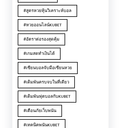
#สูตรหวยหุ้นวิเคราะห์บอล
#หวยออนไลน์KUBET
#อัตราต่อรองสุดคุ้ม
#เกมสดทำเงินได้
#เซียนบอลจับมือเซียนหวย
#เดิมพันครบจบในที่เดียว
#เดิมพันฟุตบอลกับKUBET
#เตือนภัยเว็บพนัน
#เทคนิคพนันKUBET